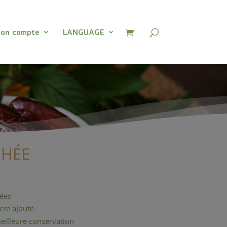
on compte
LANGUAGE
CHÉE
ées
cre ajouté
eilleure conservation