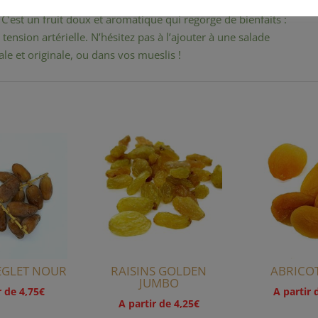
C’est un fruit doux et aromatique qui regorge de bienfaits :
a tension artérielle. N’hésitez pas à l’ajouter à une salade
le et originale, ou dans vos mueslis !
EGLET NOUR
RAISINS GOLDEN
ABRICOT
JUMBO
r de
4,75
€
A partir
A partir de
4,25
€