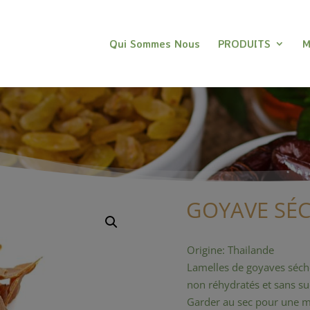
Qui Sommes Nous
PRODUITS
M
GOYAVE SÉ
Origine: Thailande
Lamelles de goyaves séch
non réhydratés et sans su
Garder au sec pour une m