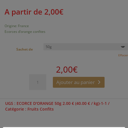
A partir de
2,00
€
Origine: France
Ecorces d’orange confites
Sachet de
Effacer
2,00
€
quantité
Ajouter au panier
de
ECORCE
D'ORANGE
UGS :
ECORCE D'ORANGE 50g 2.00 € (40.00 € / kg)-1-1
Catégorie :
Fruits Confits