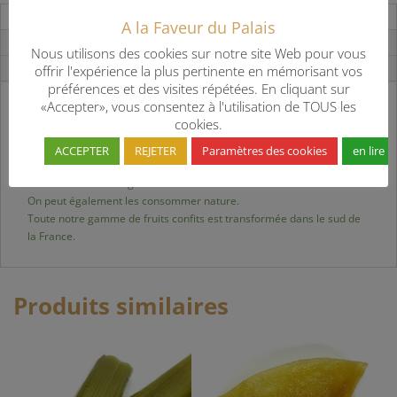
Description
A la Faveur du Palais
Informations complémentaires
Nous utilisons des cookies sur notre site Web pour vous
Avis (0)
offrir l'expérience la plus pertinente en mémorisant vos
préférences et des visites répétées. En cliquant sur
«Accepter», vous consentez à l'utilisation de TOUS les
Les fruits confits sont des fruits qui ont subi plusieurs cuissons dans
cookies.
un sirop de sucre.
Ce procédé permet une longue conservation des fruits.
ACCEPTER
REJETER
Paramètres des cookies
en lire p
Entiers ou en tranches, on les utilise en pâtisserie pour la confection
et la décoration des gâteaux.
On peut également les consommer nature.
Toute notre gamme de fruits confits est transformée dans le sud de
la France.
Produits similaires