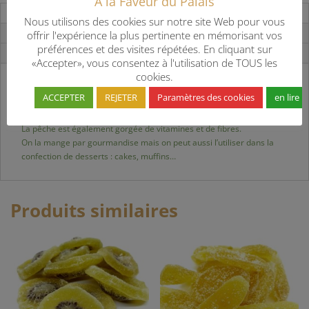
A la Faveur du Palais
Description
Nous utilisons des cookies sur notre site Web pour vous
Informations complémentaires
offrir l'expérience la plus pertinente en mémorisant vos
préférences et des visites répétées. En cliquant sur
Avis (0)
«Accepter», vous consentez à l'utilisation de TOUS les
cookies.
La pêche est le fruit de l’été par excellence.
ACCEPTER
REJETER
Paramètres des cookies
en lire p
Elle contient de précieux antioxydants ce qui en fait un très bon fruit
pour la santé.
La pêche est également gorgée de vitamines et de fibres.
On la mange par gourmandise mais on peut aussi l’utiliser dans la
confection de desserts : cakes, muffins…
Produits similaires