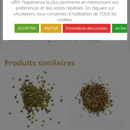
offrir l'expérience la plus pertinente en mémorisant vos
Les graines de pavot sont petites et bleues, au gout de noisette.
préférences et des visites répétées. En cliquant sur
On les utilise pour le croquant qu’elles apportent aux préparations
«Accepter», vous consentez à l'utilisation de TOUS les
mais aussi pour leurs bienfaits : calcium, magnésium, fer,
cookies.
manganèse…
ACCEPTER
REJETER
Paramètres des cookies
en lire p
Elles permettent de lutter contre l’anémie et protègent le système
cardiovasculaire. On les ajoute dans la préparation du pain et des
pâtisseries, sur le fromage, les salades, dans les soupes…
Produits similaires