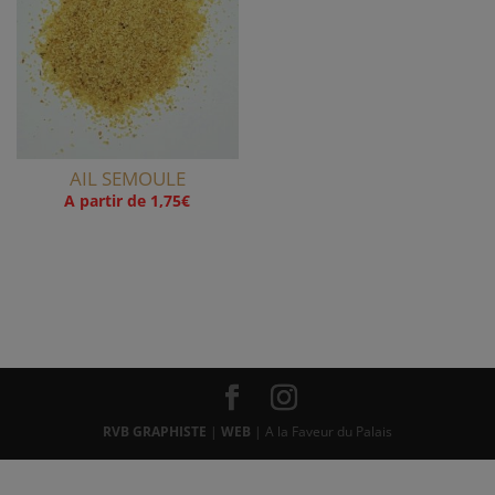
AIL SEMOULE
A partir de
1,75
€
RVB GRAPHISTE
|
WEB
| A la Faveur du Palais