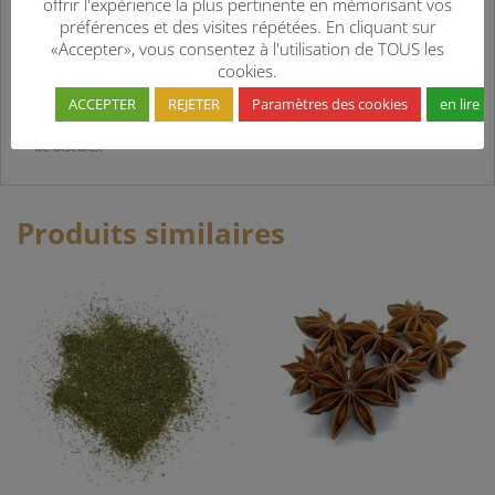
offrir l'expérience la plus pertinente en mémorisant vos
apportent une note florale
préférences et des visites répétées. En cliquant sur
et délicate à ce mélange. Idéal pour parfumer vos riz pilaf, il
«Accepter», vous consentez à l'utilisation de TOUS les
apportera également une
cookies.
touche dépaysante dans les plat mijotés, sur les viandes grillées, les
légumes, mais aussi
ACCEPTER
REJETER
Paramètres des cookies
en lire p
dans une omelette. Et pourquoi ne pas l’intégrer dans la préparation
de biscuits.
Produits similaires