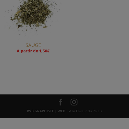
SAUGE
A partir de
1,50
€
RVB GRAPHISTE
|
WEB
| A la Faveur du Palais