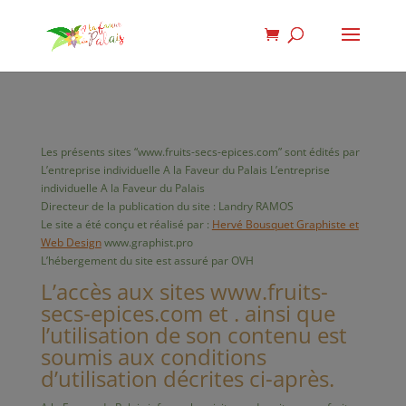
Les présents sites “www.fruits-secs-epices.com” sont édités par
L’entreprise individuelle A la Faveur du Palais L’entreprise
individuelle A la Faveur du Palais
Directeur de la publication du site : Landry RAMOS
Le site a été conçu et réalisé par :
Hervé Bousquet Graphiste et
Web Design
www.graphist.pro
L’hébergement du site est assuré par OVH
L’accès aux sites www.fruits-
secs-epices.com et . ainsi que
l’utilisation de son contenu est
soumis aux conditions
d’utilisation décrites ci-après.