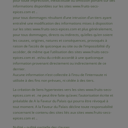
pour toute imprécision, inexactitude ou omission portant sur des
informations disponibles sur les sites www.fruits-secs-
epices.com et ..
pour tous dommages résultant d’une intrusion d’un tiers ayant
entraîné une modification des informations mises à disposition
sur les sites www.fruits-secs-epices.com et plus généralement,
pour tous dommages, directs ou indirects, qu’elles qu’en soient
les causes, origines, natures et conséquences, provoqués à
raison de l’accès de quiconque au site ou de l’impossibilité d’y
accéder, de même que l’utilisation des sites www.fruits-secs-
epices.com et . et/ou du crédit accordé à une quelconque
information provenant directement ou indirectement de ce
dernier.
Aucune information n’est collectée à l’insu de l’internaute ni
utilisée à des fins non prévues, ni cédée à des tiers.
La création de liens hypertextes vers les sites www.fruits-secs-
epices.com et . ne peut être faite qu’avec l’autorisation écrite et
préalable de A la Faveur du Palais qui pourra être révoqué à
tout moment. A la Faveur du Palais décline toute responsabilité
concernant le contenu des sites liés aux sites www.fruits-secs-
epices.com et ..
Nullité – nullité partielle des clauses