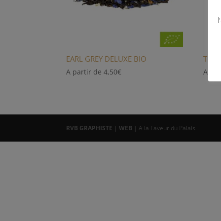
l
EARL GREY DELUXE BIO
THE 
A partir de
4,50
€
A par
RVB GRAPHISTE
|
WEB
| A la Faveur du Palais