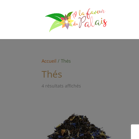
Accueil
/ Thés
Thés
4 résultats affichés