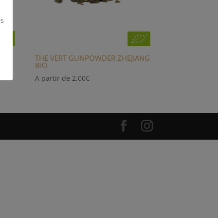
es
ON
THE VERT GUNPOWDER ZHEJIANG
BIO
A partir de
2,00
€