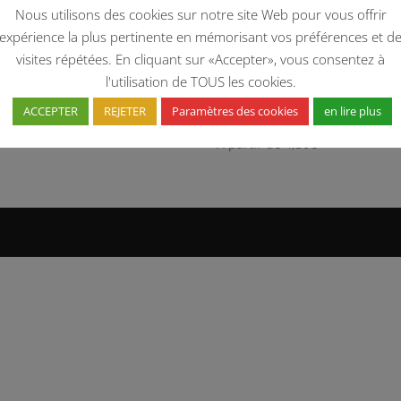
Nous utilisons des cookies sur notre site Web pour vous offrir
'expérience la plus pertinente en mémorisant vos préférences et d
visites répétées. En cliquant sur «Accepter», vous consentez à
l'utilisation de TOUS les cookies.
BLANC FRAISE BIO
THE BLANC MANGUE / PASSI
ACCEPTER
REJETER
Paramètres des cookies
en lire plus
BIO
tir de
4,50
€
A partir de
4,50
€