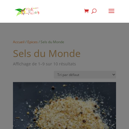
Accueil
/
Epices
/ Sels du Monde
Sels du Monde
Affichage de 1–9 sur 10 résultats