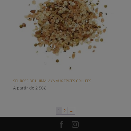
SEL ROSE DE L’HIMALAYA AUX EPICES GRILLEES
A partir de
2,50
€
1
2
→